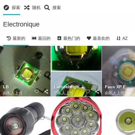
探索
随机
搜索
Electronique
最新的
最旧的
最热门的
最喜欢的
AZ
LB
Latticebright XP E clone
Faux XP E
由私人上传
由私人上传
由私人上传